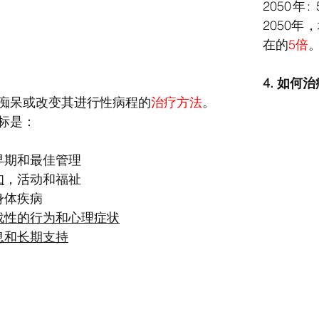
2050年:
2050年
在的
5倍
4. 如何
痴呆或改变其进行性病程的
治疗方法
。
标是：
早期和最佳管理
知
，活动和福祉
身体疾病
战性的行为和心理症状
息和长期支持