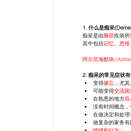
1. 什么是痴呆(Dement
痴呆是由
脑部
疾病所
其中包括
记忆、思维
阿尔茨海默病 (Alzheime
2. 痴呆的常见症状
变得
健忘
，尤其
可能变得
交流困
在熟悉的地方
容
没有时间概念，
在做决定和处理
做复杂的家务有
情绪和行为
：