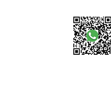
Scan Me
(Appointment Basis)
Monday 9:00am-6:00pm
Tuesday 9:00am-6:00pm
Wednesday 9:00am-6:00pm
Thursday 9:00am-6:00pm
Friday 9:00am-6:00pm
Saturday 9:00am-6:00pm
(alternatively)
Sunday 9:00am-6:00pm
(alternatively)