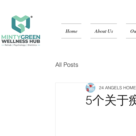
+60 18-247 5988 (KL) +60 18-400 8648 (PE
Home
About Us
Ou
All Posts
24 ANGELS HOM
5个关于