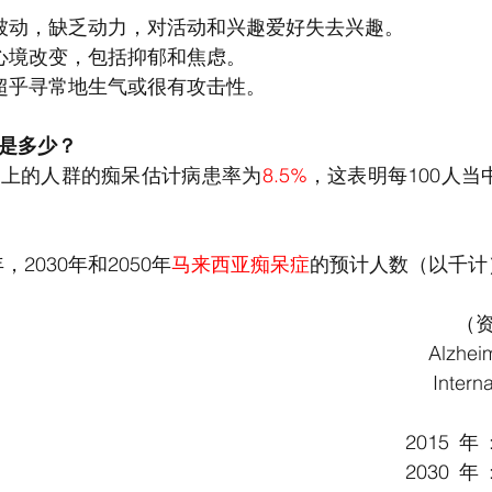
  - 可能变得更被动，缺乏动力，对活动和兴趣爱好失去兴趣。
 - 可能表现出心境改变，包括抑郁和焦虑。
 - 可能偶尔会超乎寻常地生气或很有攻击性。
率是多少？
以上的人群的痴呆估计病患率为
8.5%
，这表明每100人当
年，2030年和2050年
马来西亚痴呆症
的预计人数（以千计
（资
Alzheim
Intern
2015年:
2030年: