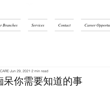
NANG)
mentalhealth@mintygreen-wellness.com
r Branches
Services
Contact
Career Opportun
ECARE
Jun 29, 2021
2 min read
痴呆你需要知道的事