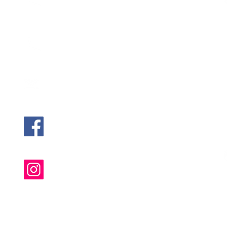
+60 18-247 5988
Alyssa (Bayan Lepas, Penang)
+60 18-400 8648
mentalhealth@mintygreen-wellness.com
@MGPsychologicalServices
@mgwellnesshub