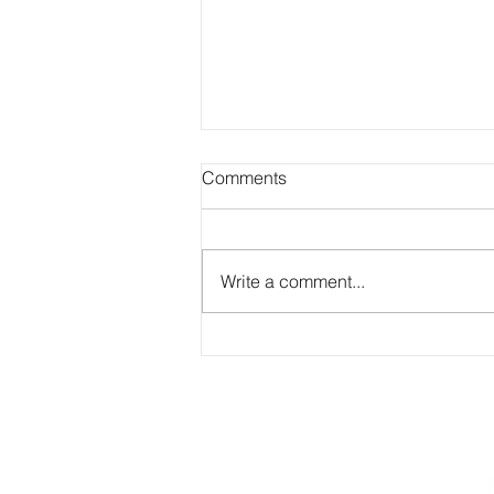
Comments
Write a comment...
Top 10 Psychology and
Counseling Centers in
Penang [2025]
Jivan (Sg. Long, Kajang, HQ）